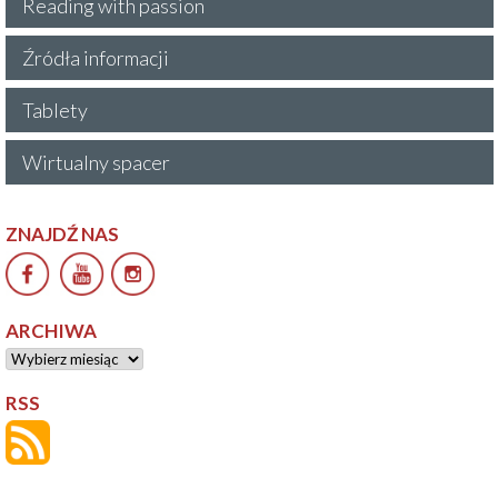
Reading with passion
Źródła informacji
Tablety
Wirtualny spacer
ZNAJDŹ NAS
ARCHIWA
Archiwa
RSS