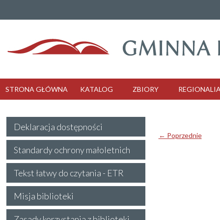
STRONA GŁÓWNA
KATALOG
ZBIORY
REGIONALI
Deklaracja dostępności
← Poprzednie
Standardy ochrony małoletnich
Tekst łatwy do czytania - ETR
Misja biblioteki
Zasady korzystania z biblioteki