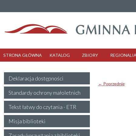
STRONA GŁÓWNA
KATALOG
ZBIORY
REGIONALI
Deklaracja dostępności
← Poprzednie
Standardy ochrony małoletnich
Tekst łatwy do czytania - ETR
Misja biblioteki
Zasady korzystania z biblioteki