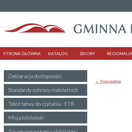
STRONA GŁÓWNA
KATALOG
ZBIORY
REGIONALI
Deklaracja dostępności
← Poprzednie
Standardy ochrony małoletnich
Tekst łatwy do czytania - ETR
Misja biblioteki
Zasady korzystania z biblioteki