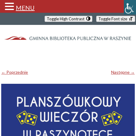
MENU
Toggle High Contrast
Toggle Font size
← Poprzednie
Następne →