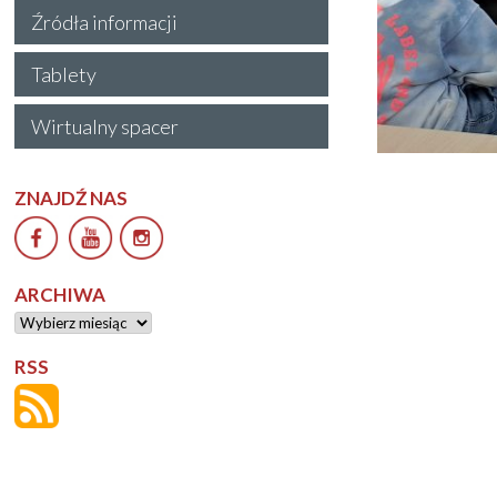
Źródła informacji
Tablety
Wirtualny spacer
ZNAJDŹ NAS
ARCHIWA
Archiwa
RSS