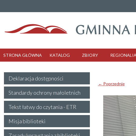
STRONA GŁÓWNA
KATALOG
ZBIORY
REGIONALI
Deklaracja dostępności
← Poprzednie
Standardy ochrony małoletnich
Tekst łatwy do czytania - ETR
Misja biblioteki
Zasady korzystania z biblioteki