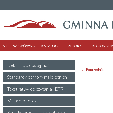
STRONA GŁÓWNA
KATALOG
ZBIORY
REGIONALI
Deklaracja dostępności
← Poprzednie
Standardy ochrony małoletnich
Tekst łatwy do czytania - ETR
Misja biblioteki
Zasady korzystania z biblioteki