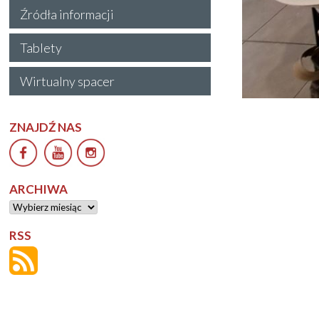
Źródła informacji
Tablety
Wirtualny spacer
ZNAJDŹ NAS
ARCHIWA
Archiwa
RSS