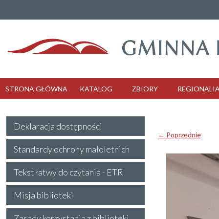
STRONA GŁÓWNA
KATALOG
ZBIORY
REGIONALI
Deklaracja dostępności
← Poprzednie
Standardy ochrony małoletnich
Tekst łatwy do czytania - ETR
Misja biblioteki
Zasady korzystania z biblioteki