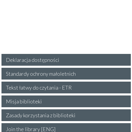
Deklaracja dostępności
Standardy ochrony małoletnich
Tekst łatwy do czytania - ETR
Misja biblioteki
Zasady korzystania z biblioteki
Join the library [ENG]