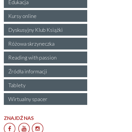
Edukacja
Kursy online
Dyskusyjny Klub Książki
Różowa skrzyneczka
Reading with passion
Źródła informacji
Tablety
Wirtualny spacer
ZNAJDŹ NAS