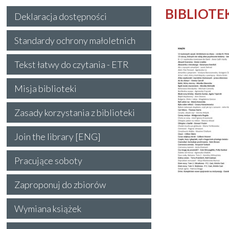
BIBLIOTEK
Deklaracja dostępności
Standardy ochrony małoletnich
Tekst łatwy do czytania - ETR
Misja biblioteki
Zasady korzystania z biblioteki
Join the library [ENG]
Pracujące soboty
Zaproponuj do zbiorów
Wymiana książek