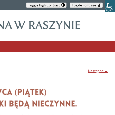
Toggle High Contrast
Toggle Font size
Następne →