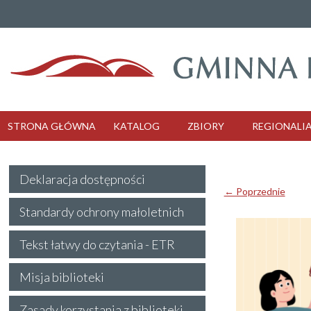
STRONA GŁÓWNA
KATALOG
ZBIORY
REGIONALI
Deklaracja dostępności
← Poprzednie
Standardy ochrony małoletnich
Tekst łatwy do czytania - ETR
Misja biblioteki
Zasady korzystania z biblioteki