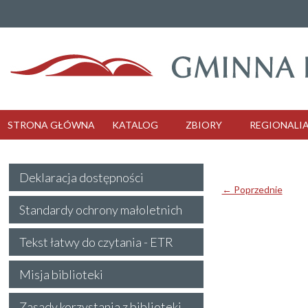
STRONA GŁÓWNA
KATALOG
ZBIORY
REGIONALI
Deklaracja dostępności
← Poprzednie
Standardy ochrony małoletnich
Tekst łatwy do czytania - ETR
Misja biblioteki
Zasady korzystania z biblioteki