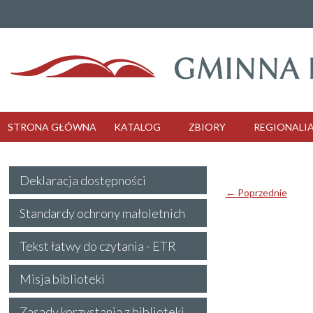
STRONA GŁÓWNA
KATALOG
ZBIORY
REGIONALI
Deklaracja dostępności
← Poprzednie
Standardy ochrony małoletnich
Tekst łatwy do czytania - ETR
Misja biblioteki
Zasady korzystania z biblioteki