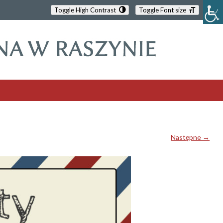
Toggle High Contrast
Toggle Font size
Następne →