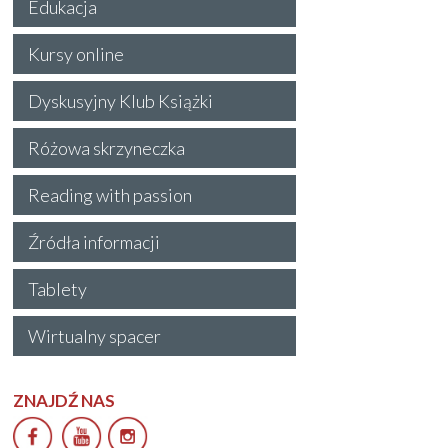
Edukacja
Kursy online
Dyskusyjny Klub Książki
Różowa skrzyneczka
Reading with passion
Źródła informacji
Tablety
Wirtualny spacer
ZNAJDŹ NAS