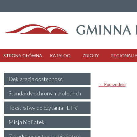
STRONA GŁÓWNA
KATALOG
ZBIORY
REGIONALI
Deklaracja dostępności
← Poprzednie
Standardy ochrony małoletnich
Tekst łatwy do czytania - ETR
Misja biblioteki
Zasady korzystania z biblioteki