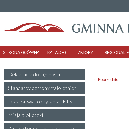
STRONA GŁÓWNA
KATALOG
ZBIORY
REGIONALI
Deklaracja dostępności
← Poprzednie
Standardy ochrony małoletnich
Tekst łatwy do czytania - ETR
Misja biblioteki
Zasady korzystania z biblioteki