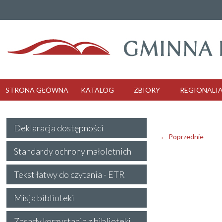
STRONA GŁÓWNA
KATALOG
ZBIORY
REGIONALI
Deklaracja dostępności
← Poprzednie
Standardy ochrony małoletnich
Tekst łatwy do czytania - ETR
Misja biblioteki
Zasady korzystania z biblioteki