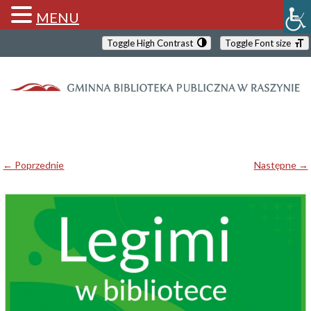
MENU
Toggle High Contrast
Toggle Font size
← Poprzednie
Następne →