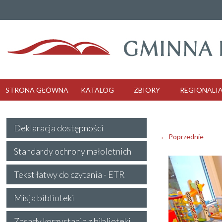
STRONA GŁÓWNA
KATALOG
ZBIORY
REGIONALI
Deklaracja dostępności
← Poprzednie
Standardy ochrony małoletnich
Tekst łatwy do czytania - ETR
Misja biblioteki
Zasady korzystania z biblioteki