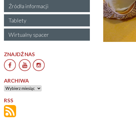
Źródła informacji
Tablety
Wirtualny spacer
ZNAJDŹ NAS
ARCHIWA
Archiwa
RSS