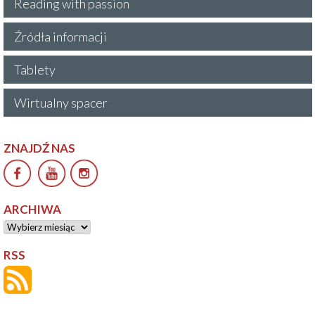
Reading with passion
Źródła informacji
Tablety
Wirtualny spacer
ZNAJDŹ NAS
ARCHIWA
Archiwa
RSS