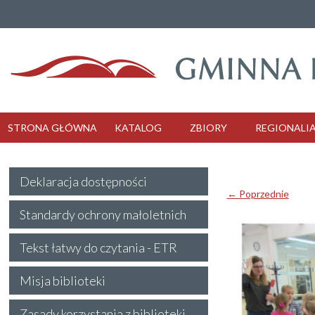
STRONA GŁÓWNA
KATALOG
ZBIORY
REGIONALI
Deklaracja dostępności
← Poprzednie
Standardy ochrony małoletnich
Tekst łatwy do czytania - ETR
Misja biblioteki
Zasady korzystania z biblioteki