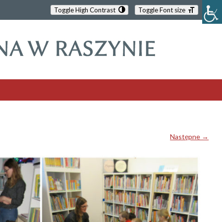
Toggle High Contrast
Toggle Font size
Następne →