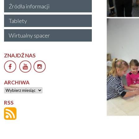
Źródła informacji
Tablety
Wirtualny spacer
ZNAJDŹ NAS
ARCHIWA
Archiwa
RSS