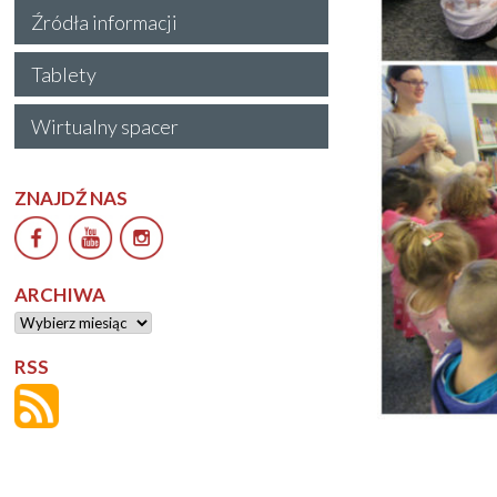
Źródła informacji
Tablety
Wirtualny spacer
ZNAJDŹ NAS
ARCHIWA
Archiwa
RSS