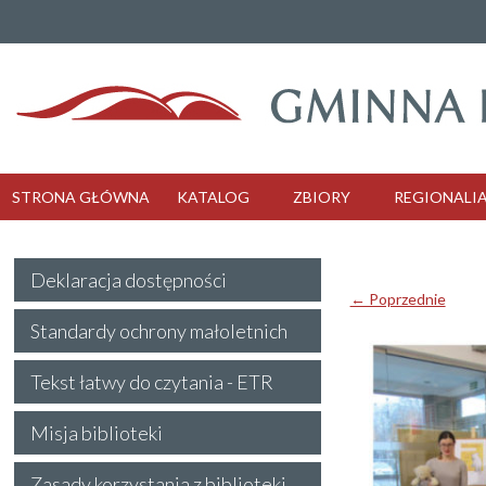
STRONA GŁÓWNA
KATALOG
ZBIORY
REGIONALI
Deklaracja dostępności
← Poprzednie
Standardy ochrony małoletnich
Tekst łatwy do czytania - ETR
Misja biblioteki
Zasady korzystania z biblioteki