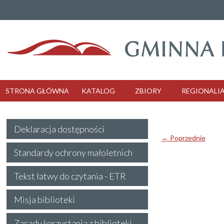
STRONA GŁÓWNA
KATALOG
ZBIORY
REGIONALI
Deklaracja dostępności
← Poprzednie
Standardy ochrony małoletnich
Tekst łatwy do czytania - ETR
Misja biblioteki
Zasady korzystania z biblioteki