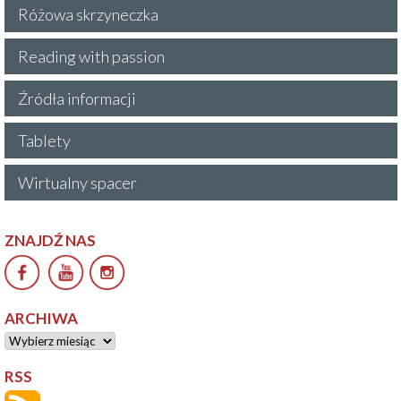
Różowa skrzyneczka
Reading with passion
Źródła informacji
Tablety
Wirtualny spacer
ZNAJDŹ NAS
ARCHIWA
Archiwa
RSS