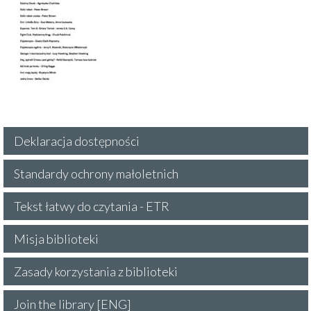
Deklaracja dostępności
Standardy ochrony małoletnich
Tekst łatwy do czytania - ETR
Misja biblioteki
Zasady korzystania z biblioteki
Join the library [ENG]