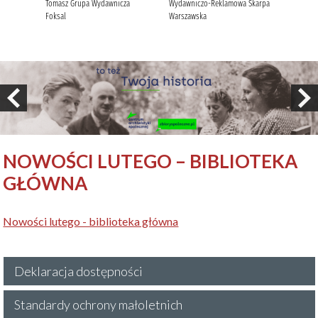
NOWOŚCI LUTEGO – BIBLIOTEKA
GŁÓWNA
Nowości lutego - biblioteka główna
Deklaracja dostępności
Standardy ochrony małoletnich