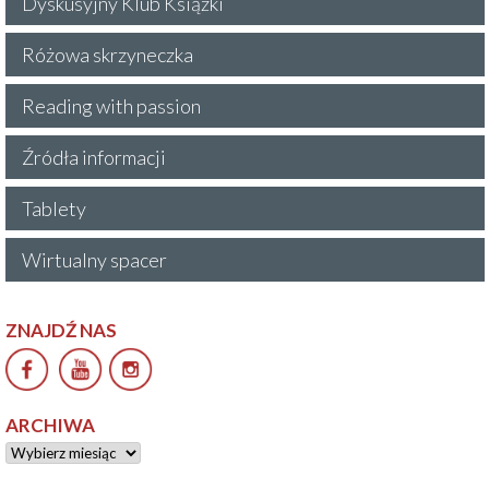
Dyskusyjny Klub Książki
Różowa skrzyneczka
Reading with passion
Źródła informacji
Tablety
Wirtualny spacer
ZNAJDŹ NAS
ARCHIWA
Archiwa