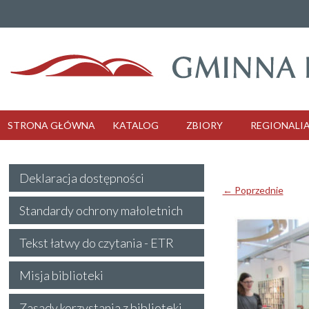
STRONA GŁÓWNA
KATALOG
ZBIORY
REGIONALI
Deklaracja dostępności
← Poprzednie
Standardy ochrony małoletnich
Tekst łatwy do czytania - ETR
Misja biblioteki
Zasady korzystania z biblioteki