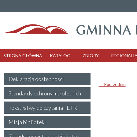
STRONA GŁÓWNA
KATALOG
ZBIORY
REGIONALI
Deklaracja dostępności
← Poprzednie
Standardy ochrony małoletnich
Tekst łatwy do czytania - ETR
Misja biblioteki
Zasady korzystania z biblioteki