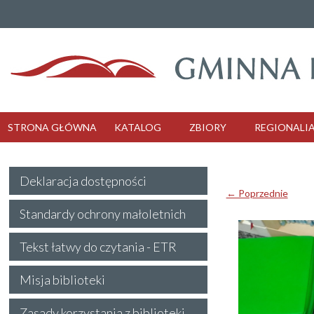
STRONA GŁÓWNA
KATALOG
ZBIORY
REGIONALI
Deklaracja dostępności
← Poprzednie
Standardy ochrony małoletnich
Tekst łatwy do czytania - ETR
Misja biblioteki
Zasady korzystania z biblioteki