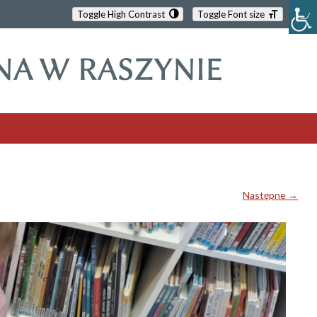
Toggle High Contrast
Toggle Font size
Następne →