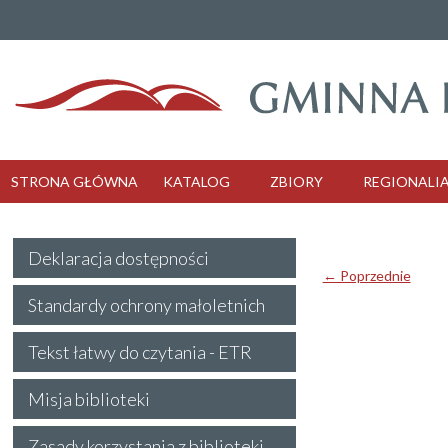
STRONA GŁÓWNA
KATALOG
ZBIORY
REGIONALI
Deklaracja dostępności
← Poprzednie
Standardy ochrony małoletnich
Tekst łatwy do czytania - ETR
Misja biblioteki
Zasady korzystania z biblioteki