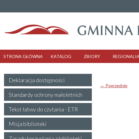
STRONA GŁÓWNA
KATALOG
ZBIORY
REGIONALI
Deklaracja dostępności
← Poprzednie
Standardy ochrony małoletnich
Tekst łatwy do czytania - ETR
Misja biblioteki
Zasady korzystania z biblioteki