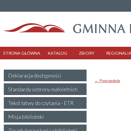
STRONA GŁÓWNA
KATALOG
ZBIORY
REGIONALI
Deklaracja dostępności
← Poprzednie
Standardy ochrony małoletnich
Tekst łatwy do czytania - ETR
Misja biblioteki
Zasady korzystania z biblioteki