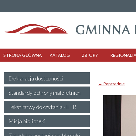
STRONA GŁÓWNA
KATALOG
ZBIORY
REGIONALI
Deklaracja dostępności
← Poprzednie
Standardy ochrony małoletnich
Tekst łatwy do czytania - ETR
Misja biblioteki
Zasady korzystania z biblioteki