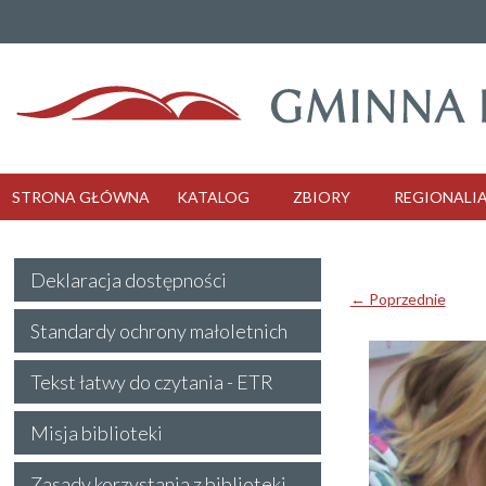
STRONA GŁÓWNA
KATALOG
ZBIORY
REGIONALI
Deklaracja dostępności
← Poprzednie
Standardy ochrony małoletnich
Tekst łatwy do czytania - ETR
Misja biblioteki
Zasady korzystania z biblioteki