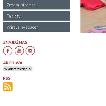
Źródła informacji
Tablety
Wirtualny spacer
ZNAJDŹ NAS
ARCHIWA
Archiwa
RSS