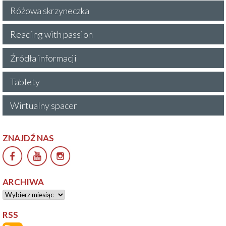
Różowa skrzyneczka
Reading with passion
Źródła informacji
Tablety
Wirtualny spacer
ZNAJDŹ NAS
ARCHIWA
Archiwa
RSS