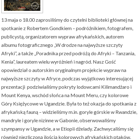
13 maja o 18.00 zaprosiliśmy do czytelni biblioteki głównej na
spotkanie z Robertem Gondkiem – podróżnikiem, fotografem,
publicystą, organizatorem wypraw afrykańskich, autorem
albumu fotograficznego „W drodze na najwyższe szczyty
Afryki”, a także „Poradnika przed podróżą do Afryki – Tanzania,
Kenia”, laureatem wielu wyróżnień i nagród. Nasz Gość
opowiedział o autorskim oryginalnym projekcie wypraw na
najwyższe szczyty w Afryce, podczas wyjątkowo interesującej
prezentacji podziwialiśmy pokryty lodowcami Kilimandżaro i
Mount Kenya, wschód słońca na Mount Meru, czy kolorowe
Góry Księżycowe w Ugandzie. Była to też okazja do spotkania z
afrykańską fauną – widzieliśmy m.in. goryle górskie w Rwandzie,
mandryle i goryle nizinne w Gabonie, obserwowaliśmy
szympansy w Ugandzie, a w Etiopii dżelady. Zachwycaliśmy się
również niezliczoną ilością kolorowych afrykańskich ptaków.