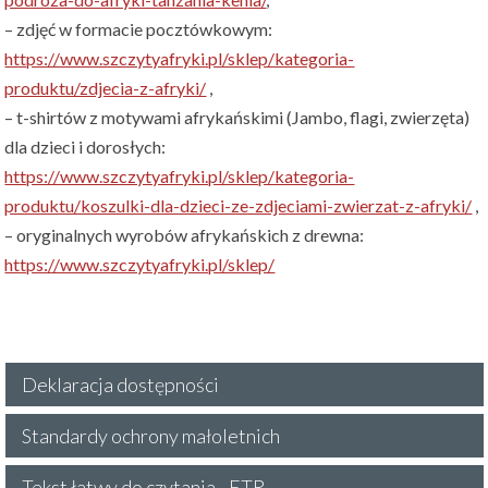
– zdjęć w formacie pocztówkowym:
https://www.szczytyafryki.pl/sklep/kategoria-
produktu/zdjecia-z-afryki/
,
– t-shirtów z motywami afrykańskimi (Jambo, flagi, zwierzęta)
dla dzieci i dorosłych:
https://www.szczytyafryki.pl/sklep/kategoria-
produktu/koszulki-dla-dzieci-ze-zdjeciami-zwierzat-z-afryki/
,
– oryginalnych wyrobów afrykańskich z drewna:
https://www.szczytyafryki.pl/sklep/
Deklaracja dostępności
Standardy ochrony małoletnich
Tekst łatwy do czytania - ETR