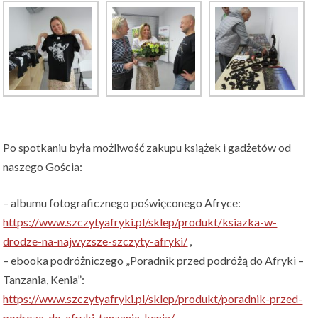
Po spotkaniu była możliwość zakupu książek i gadżetów od
naszego Gościa:
– albumu fotograficznego poświęconego Afryce:
https://www.szczytyafryki.pl/sklep/produkt/ksiazka-w-
drodze-na-najwyzsze-szczyty-afryki/
,
– ebooka podróżniczego „Poradnik przed podróżą do Afryki –
Tanzania, Kenia”:
https://www.szczytyafryki.pl/sklep/produkt/poradnik-przed-
podroza-do-afryki-tanzania-kenia/
,