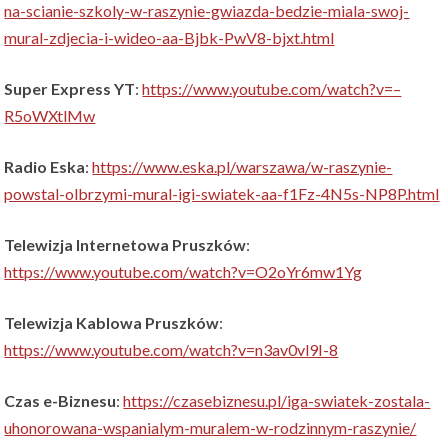
na-scianie-szkoly-w-raszynie-gwiazda-bedzie-miala-swoj-
mural-zdjecia-i-wideo-aa-Bjbk-PwV8-bjxt.html
Super Express YT
:
https://www.youtube.com/watch?v=–
R5oWXtlMw
Radio Eska
:
https://www.eska.pl/warszawa/w-raszynie-
powstal-olbrzymi-mural-igi-swiatek-aa-f1Fz-4N5s-NP8P.html
Telewizja Internetowa Pruszków
:
https://www.youtube.com/watch?v=O2oYr6mw1Yg
Telewizja Kablowa Pruszków
:
https://www.youtube.com/watch?v=n3av0vl9I-8
Czas e-Biznesu
:
https://czasebiznesu.pl/iga-swiatek-zostala-
uhonorowana-wspanialym-muralem-w-rodzinnym-raszynie/