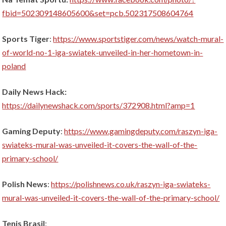
fbid=502309148605600&set=pcb.502317508604764
Sports Tiger
:
https://www.sportstiger.com/news/watch-mural-
of-world-no-1-iga-swiatek-unveiled-in-her-hometown-in-
poland
Daily News Hack:
https://dailynewshack.com/sports/372908.html?amp=1
Gaming Deputy
:
https://www.gamingdeputy.com/raszyn-iga-
swiateks-mural-was-unveiled-it-covers-the-wall-of-the-
primary-school/
Polish News
:
https://polishnews.co.uk/raszyn-iga-swiateks-
mural-was-unveiled-it-covers-the-wall-of-the-primary-school/
Tenis Brasil
: