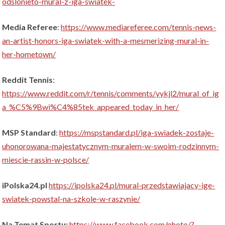
odslonieto-mural-z-iga-swiatek-
Media Referee
:
https://www.mediareferee.com/tennis-news-
an-artist-honors-iga-swiatek-with-a-mesmerizing-mural-in-
her-hometown/
Reddit Tennis
:
https://www.reddit.com/r/tennis/comments/yykjl2/mural_of_ig
a_%C5%9Bwi%C4%85tek_appeared_today_in_her/
MSP Standard
:
https://mspstandard.pl/iga-swiadek-zostaje-
uhonorowana-majestatycznym-muralem-w-swoim-rodzinnym-
miescie-rassin-w-polsce/
iPolska24.pl
https://ipolska24.pl/mural-przedstawiajacy-ige-
swiatek-powstal-na-szkole-w-raszynie/
Na Temat Sportu:
https://www.facebook.com/photo/?