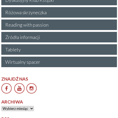
Różowa skrzyneczka
Reading with passion
Źródła informacji
Tablety
Wirtualny spacer
ZNAJDŹ NAS
ARCHIWA
Archiwa