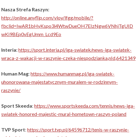
Nasza Strefa Raszyn:
http://online.anyflip.com/vloy/lfgg/mobile/?
fbclid=IwAR1bHyKspo3i4WtwDueOH7EIzNgw6VNhjTgUID
wKi9BEp0vEgUmm_Lcd9Eo
Interia:
https://sport.interia.pl/iga-swiatek/news-iga-swiatek-
wraca-z-wakacji-w-raszynie-czeka-niespodzianka,nId,6421349
Human Mag
:
https://www.humanmag.pl/iga-swiatek-
uhonorowana-majestatycznym-muralem-w-rodzinnym-
raszynie/
Sport Skeeda
:
https://www.sportskeeda.com/tennis/news-iga-
swiatek-honored-majestic-mural-hometown-raszyn-poland
TVP Sport
:
https://sport.tvp.pl/64596712/tenis-w-raszynie-