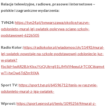
Relacje telewizyjne, radiowe, prasowe i internetowe –
polskie i zagraniczne wydarzenia:
TVN24:
https://tvn24.pl/tvnwarszawa/okolice/raszyn-
odslonieto-mural-igi-swiatek-pokrywa-sciane-szkoly-
podstawowej-6226505
Radio Kolor:
https://radiokolor.pl/wiadomosci/n/11492/mural-
igi-swiatek-powstaje-na-szkole-podstawowej-odsloniecie-juz-
w-piatek?
fbclid=IwAR2BJrKkxJYzQUtrrgS1LJMVIf4eeuUrTC0Cl6qmvt
wTi-hxOw6TdZm9JXA
Sport TV
:
https://sport.tvp.pl/64596712/tenis-w-raszynie-
odslonieto-mural-z-iga-swiatek-
Wprost:
https://sport.wprost.pl/tenis/10952569/mural-z-