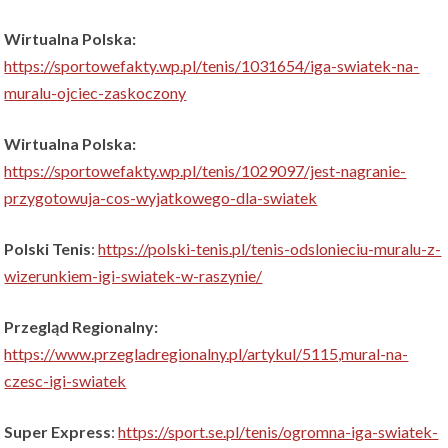
Wirtualna Polska:
https://sportowefakty.wp.pl/tenis/1031654/iga-swiatek-na-
muralu-ojciec-zaskoczony
Wirtualna Polska:
https://sportowefakty.wp.pl/tenis/1029097/jest-nagranie-
przygotowuja-cos-wyjatkowego-dla-swiatek
Polski Tenis
:
https://polski-tenis.pl/tenis-odslonieciu-muralu-z-
wizerunkiem-igi-swiatek-w-raszynie/
Przegląd Regionalny:
https://www.przegladregionalny.pl/artykul/5115,mural-na-
czesc-igi-swiatek
Super Express
:
https://sport.se.pl/tenis/ogromna-iga-swiatek-