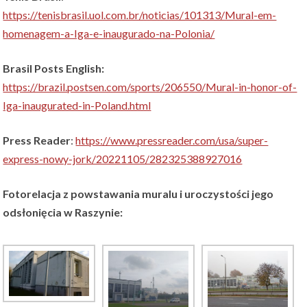
https://tenisbrasil.uol.com.br/noticias/101313/Mural-em-
homenagem-a-Iga-e-inaugurado-na-Polonia/
Brasil Posts English:
https://brazil.postsen.com/sports/206550/Mural-in-honor-of-
Iga-inaugurated-in-Poland.html
Press Reader
:
https://www.pressreader.com/usa/super-
express-nowy-jork/20221105/282325388927016
Fotorelacja z powstawania muralu i uroczystości jego
odsłonięcia w Raszynie: