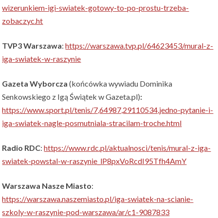
wizerunkiem-igi-swiatek-gotowy-to-po-prostu-trzeba-
zobaczyc.ht
TVP3 Warszawa
:
https://warszawa.tvp.pl/64623453/mural-z-
iga-swiatek-w-raszynie
Gazeta Wyborcza
(końcówka wywiadu Dominika
Senkowskiego z Igą Świątek w Gazeta.pl)
:
https://www.sport.pl/tenis/7,64987,29110534,jedno-pytanie-i-
iga-swiatek-nagle-posmutniala-stracilam-troche.html
Radio RDC
:
https://www.rdc.pl/aktualnosci/tenis/mural-z-iga-
swiatek-powstal-w-raszynie_lP8pxVoRcdI95Tfh4AmY
Warszawa Nasze Miasto
:
https://warszawa.naszemiasto.pl/iga-swiatek-na-scianie-
szkoly-w-raszynie-pod-warszawa/ar/c1-9087833