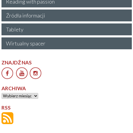
Reading with passion
Źródła informacji
Tablety
Wirtualny spacer
ZNAJDŹ NAS
ARCHIWA
Archiwa
RSS