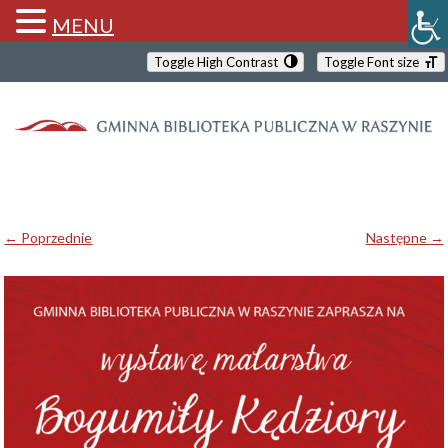
MENU
Toggle High Contrast
Toggle Font size
← Poprzednie
Następne →