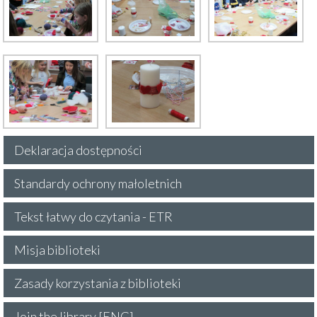
Deklaracja dostępności
Standardy ochrony małoletnich
Tekst łatwy do czytania - ETR
Misja biblioteki
Zasady korzystania z biblioteki
Join the library [ENG]